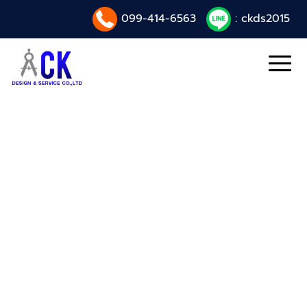
099-414-6563
: ckds2015