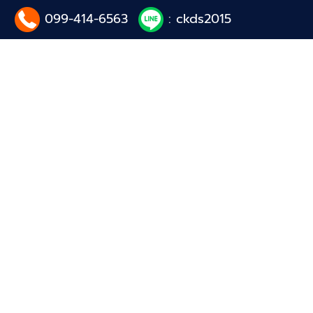
099-414-6563
: ckds2015